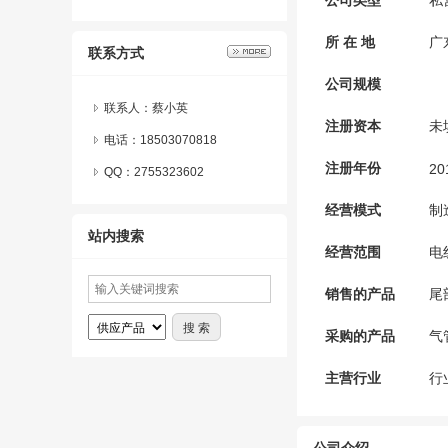
公司类型
私
所 在 地
广
联系方式
公司规模
联系人：蔡小英
注册资本
未
电话：18503070818
注册年份
20
QQ：
2755323602
经营模式
制
站内搜索
经营范围
电
销售的产品
尾
采购的产品
气
主营行业
行