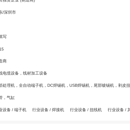
营独资企业 (制造商)
东/深圳市
填写
15
造商
线电缆设备，线材加工设备
部处理机，全自动端子机，DC焊锡机，USB焊锡机，尾部镀锡机，剥皮
管，气缸
业设备
/
端子机
行业设备
/
焊接机
行业设备
/
扭线机
行业设备
/